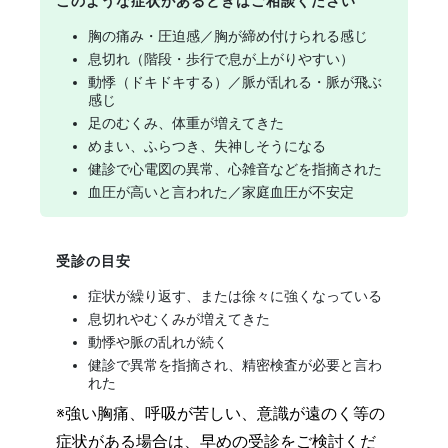
このような症状があるときはご相談ください
胸の痛み・圧迫感／胸が締め付けられる感じ
息切れ（階段・歩行で息が上がりやすい）
動悸（ドキドキする）／脈が乱れる・脈が飛ぶ
感じ
足のむくみ、体重が増えてきた
めまい、ふらつき、失神しそうになる
健診で心電図の異常、心雑音などを指摘された
血圧が高いと言われた／家庭血圧が不安定
受診の目安
症状が繰り返す、または徐々に強くなっている
息切れやむくみが増えてきた
動悸や脈の乱れが続く
健診で異常を指摘され、精密検査が必要と言わ
れた
※強い胸痛、呼吸が苦しい、意識が遠のく等の
症状がある場合は、早めの受診をご検討くだ