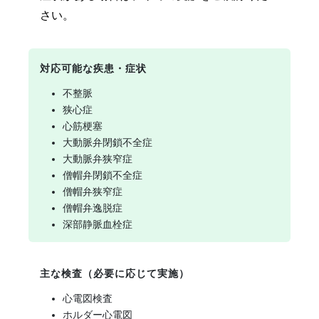
さい。
対応可能な疾患・症状
不整脈
狭心症
心筋梗塞
大動脈弁閉鎖不全症
大動脈弁狭窄症
僧帽弁閉鎖不全症
僧帽弁狭窄症
僧帽弁逸脱症
深部静脈血栓症
主な検査（必要に応じて実施）
心電図検査
ホルダー心電図