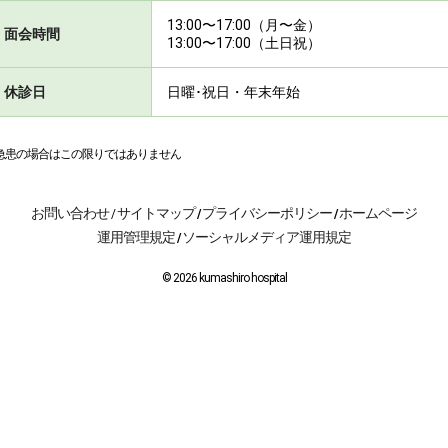
13:00〜17:00（月〜金）
面会時間
13:00〜17:00（土日祝）
休診日
日曜･祝日・年末年始
急患の場合はこの限りではありません
お問い合わせ
サイトマップ
プライバシーポリシー
ホームページ
/
/
/
運用管理規定
ソーシャルメディア運用規定
/
© 2026 kumashiro hospital