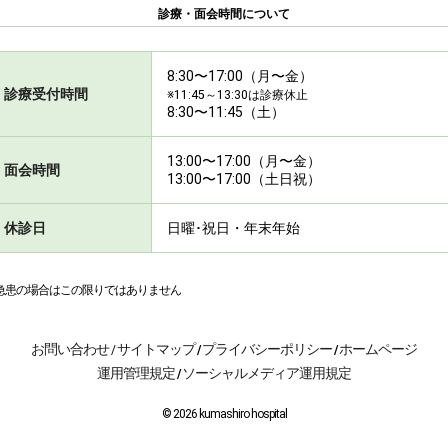
診療・面会時間について
8:30〜17:00（月〜金）
診療受付時間
※11:45～13:30は診療休止
8:30〜11:45（土）
13:00〜17:00（月〜金）
面会時間
13:00〜17:00（土日祝）
休診日
日曜･祝日・年末年始
急患の場合はこの限りではありません
お問い合わせ
サイトマップ
プライバシーポリシー
ホームページ
/
/
/
運用管理規定
ソーシャルメディア運用規定
/
© 2026 kumashiro hospital