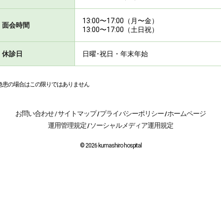
13:00〜17:00（月〜金）
面会時間
13:00〜17:00（土日祝）
休診日
日曜･祝日・年末年始
急患の場合はこの限りではありません
お問い合わせ
サイトマップ
プライバシーポリシー
ホームページ
/
/
/
運用管理規定
ソーシャルメディア運用規定
/
© 2026 kumashiro hospital