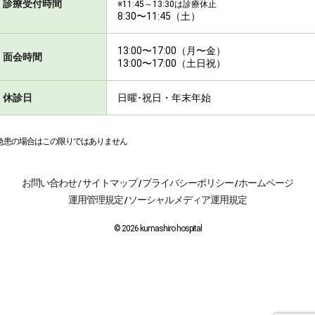
診療受付時間
※11:45～13:30は診療休止
8:30〜11:45（土）
13:00〜17:00（月〜金）
面会時間
13:00〜17:00（土日祝）
休診日
日曜･祝日・年末年始
急患の場合はこの限りではありません
お問い合わせ
サイトマップ
プライバシーポリシー
ホームページ
/
/
/
運用管理規定
ソーシャルメディア運用規定
/
© 2026 kumashiro hospital