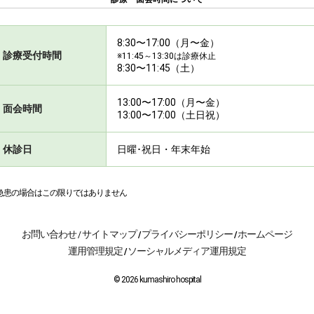
8:30〜17:00（月〜金）
診療受付時間
※11:45～13:30は診療休止
8:30〜11:45（土）
13:00〜17:00（月〜金）
面会時間
13:00〜17:00（土日祝）
休診日
日曜･祝日・年末年始
急患の場合はこの限りではありません
お問い合わせ
サイトマップ
プライバシーポリシー
ホームページ
/
/
/
運用管理規定
ソーシャルメディア運用規定
/
© 2026 kumashiro hospital