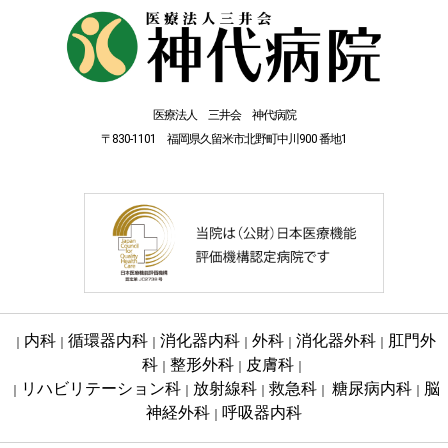
医療法人 三井会 神代病院
〒830-1101 福岡県久留米市北野町中川900 番地1
内科
循環器内科
消化器内科
外科
消化器外科
肛門外
｜
｜
｜
｜
｜
｜
科
整形外科
皮膚科
｜
｜
｜
リハビリテーション科
放射線科
救急科
糖尿病内科
脳
｜
｜
｜
｜
｜
神経外科
呼吸器内科
｜