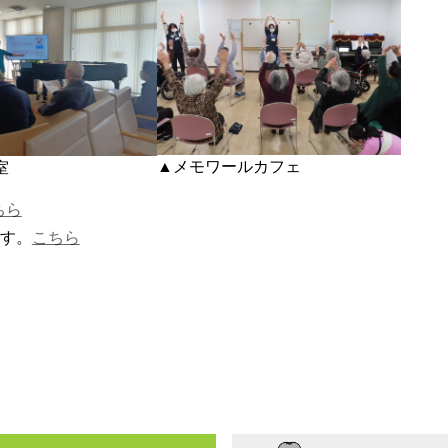
▲メモワールカフェ
室
ちら
ます。
こちら