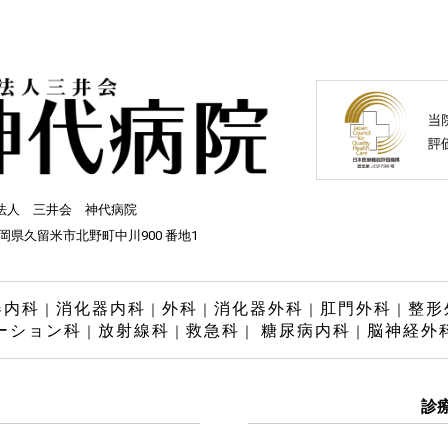
法人 三井会 神代病院
 福岡県久留米市北野町中川900 番地1
器内科
消化器内科
外科
消化器外科
肛門外科
整形
｜
｜
｜
｜
｜
ーション科
放射線科
救急科
糖尿病内科
脳神経外
｜
｜
｜
｜
診