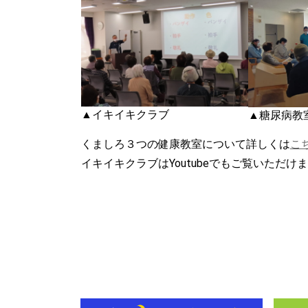
▲イキイキクラブ
▲糖尿病教
くましろ３つの健康教室について詳しくは
こ
イキイキクラブはYoutubeでもご覧いただけ