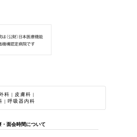
外科
皮膚科
｜
｜
科
呼吸器内科
｜
療・面会時間について