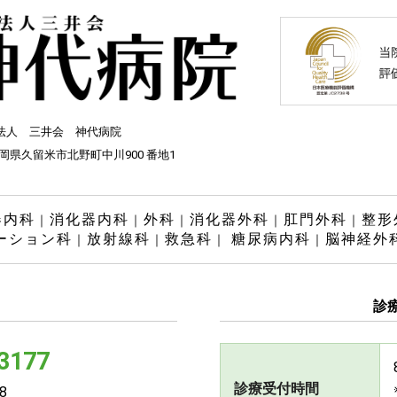
法人 三井会 神代病院
 福岡県久留米市北野町中川900 番地1
器内科
消化器内科
外科
消化器外科
肛門外科
整形
｜
｜
｜
｜
｜
ーション科
放射線科
救急科
糖尿病内科
脳神経外
｜
｜
｜
｜
診
-3177
診療受付時間
8