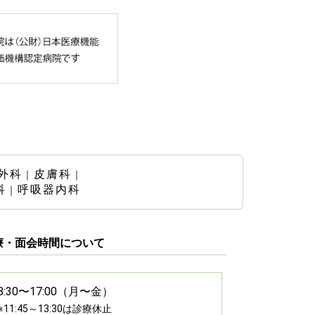
外科
皮膚科
｜
｜
科
呼吸器内科
｜
療・面会時間について
8:30〜17:00（月〜金）
※11:45～13:30は診療休止